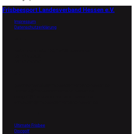
Frisbeesport Landesverband Hessen e.V.
Impressum
Datenschutzerklärung
Adresse
Haßlocherstraße 160, 65428 Rüsselsheim
06142 850830
06142 850850
kontakt
geschaeftsstelle@frisbeesportverband-hessen.de
ultimate@frisbeesportverband-hessen.de
discgolf@frisbeesportverband-hessen.de
schulsport@frisbeesportverband-hessen.de
SPORTARTEN
Ultimate Frisbee
Discgolf