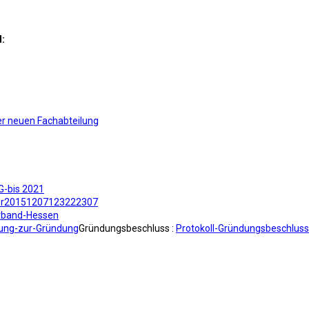
d:
r neuen Fachabteilung
G-bis 2021
ner20151207123222307
rband-Hessen
lung-zur-Gründung
Gründungsbeschluss :
Protokoll-Gründungsbeschluss