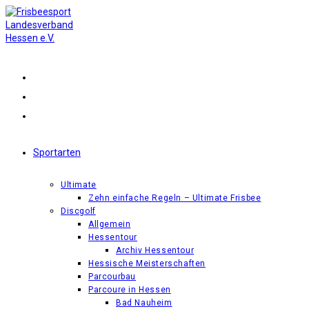
Zum
Inhalt
springen
Sportarten
Ultimate
Zehn einfache Regeln – Ultimate Frisbee
Discgolf
Allgemein
Hessentour
Archiv Hessentour
Hessische Meisterschaften
Parcourbau
Parcoure in Hessen
Bad Nauheim