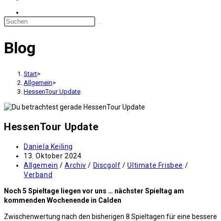
Blog
Start
>
Allgemein
>
HessenTour Update
HessenTour Update
Beitrags-
Daniela Keiling
Autor:
Beitrag
13. Oktober 2024
veröffentlicht:
Beitrags-
Allgemein
/
Archiv
/
Discgolf
/
Ultimate Frisbee
/
Kategorie:
Verband
Noch 5 Spieltage liegen vor uns … nächster Spieltag am
kommenden Wochenende in Calden
Zwischenwertung nach den bisherigen 8 Spieltagen für eine bessere