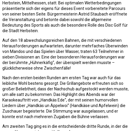
Herbstein, Mittelhessen, statt. Bei optimalen Wetterbedingungen
präsentierte sich der eigens für dieses Event vorbereitete Parcours
von seiner besten Seite. Bürgermeisterin Astrid Staubach eröffnete
die Veranstaltung und betonte dabei sowohl die allgemeine
Bedeutung des Sports als auch die besondere Rolle des Disc Golf für
die Stadt Herbstein.
Auf den 18 abwechslungsreichen Bahnen, die mit verschiedenen
Herausforderungen aufwarteten, darunter mehrfaches Überwinden
von Mandos und das Spielen über Wasser, traten 63 Teilnehmer in
sieben Divisionen an. Eine der besonderen Herausforderungen war
der berühmte „Hühnerkäfig“, der überspielt werden musste –
glücklicherweise ohne Zwischenfälle!
Nach den ersten beiden Runden am ersten Tag war auch für das
leibliche Wohl bestens gesorgt. Die Grillangebote erfreuten sich so
großer Beliebtheit, dass der Nachschub aufgestockt werden musste,
um alle satt zu bekommen. Das Highlight des Abends war der
Karaokeauftritt von „Handkäs Ede“, der mit seinen humorvollen
Liedern über „Handkäs un Äppelwoi“ (Handkäse und Apfelwein) die
Zuschauer begeisterte. Die Stimmung war ausgelassen, und er
konnte erst nach mehreren Zugaben die Bühne verlassen.
Am zweiten Tag ging es in die entscheidende dritte Runde, in der die