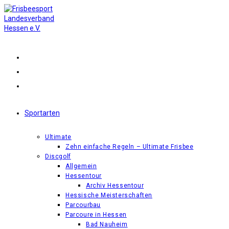
Zum
Inhalt
springen
Sportarten
Ultimate
Zehn einfache Regeln – Ultimate Frisbee
Discgolf
Allgemein
Hessentour
Archiv Hessentour
Hessische Meisterschaften
Parcourbau
Parcoure in Hessen
Bad Nauheim