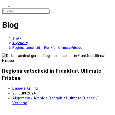
Blog
Start
>
Allgemein
>
Regionalentscheid in Frankfurt Ultimate Frisbee
Regionalentscheid in Frankfurt Ultimate
Frisbee
Beitrags-
Daniela Keiling
Autor:
Beitrag
26. Juni 2024
veröffentlicht:
Beitrags-
Allgemein
/
Archiv
/
Discgolf
/
Ultimate Frisbee
/
Kategorie:
Verband